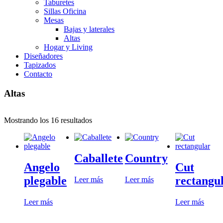
Taburetes
Sillas Oficina
Mesas
Bajas y laterales
Altas
Hogar y Living
Diseñadores
Tapizados
Contacto
Altas
Mostrando los 16 resultados
Caballete
Country
Angelo
Cut
plegable
rectangu
Leer más
Leer más
Leer más
Leer más